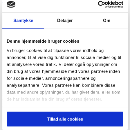
Fagbeskrivelse
Eksamensbeskrivelse
Samtykke
Detaljer
Om
Denne hjemmeside bruger cookies
Vi bruger cookies til at tilpasse vores indhold og
annoncer, til at vise dig funktioner til sociale medier og til
Fag
at analysere vores trafik. Vi deler også oplysninger om
Idrætspsykologi & Personlig Udvikling
din brug af vores hjemmeside med vores partnere inden
for sociale medier, annonceringspartnere og
Målet med faget er at give den studerende redskaber til personlig
analysepartnere. Vores partnere kan kombinere disse
udvikling samt styrke de mekanismer der forbedrer samarbejdet
data med andre oplysninger, du har givet dem, eller som
mellem de studerende og gruppedynamikken generelt. Således vil
de har indsamlet fra din brug af deres tjenester.
den studerende opnå kendskab til målsætningsstrategier, positiv
psykologi, grupperoller, ledelse og samarbejde.
Fagbeskrivelse
Tillad alle cookies