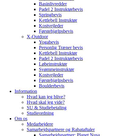
Basinlivredder
Padel 2 Instruktørbevis
Springbevis
Kettlebell Instruktør
Kostvejleder
Førstehjælpsbevis
X-Outdoor
Yogabevis
Personlig Træner bevis
Kettlebell Instruktør
Padel 2 Instruktørbevis
Løbeinstruktør
Svømmeinstruktør
Kostvejleder
Førstehjælpsbevis
Boulderbevis
Information
Hvad kan jeg blive?
Hvad skal jeg vide?
SU & Studiebetaling
Studieordning
Om os
Medarbejdere
Samarbejdspartnere og Rabataftaler
Samarbejdspartner: Planet Nusa