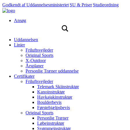
Godkendt af Uddannelsesministeriet
|
SU & Priser
|
Studieordning
|
Ansøg
Uddannelsen
Linier
Friluftsvejleder
Original Sports
X-Outdoor
Årsplaner
Personlig Træner uddannelse
Certifikater
Friluftsvejleder
Telemark Skiinstruktør
Kanoinstruktør
Havkajakinstruktør
Boulderbevis
Førstehjælpsbevis
Original Sports
Personlig Træner
Løbeinstruktør
Svømmeinstruktør